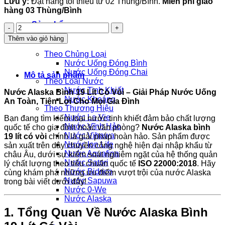
Lưu ý:
Đặt hàng tối thiểu từ 02 Thùng/Bình.
Miễn phí giao
hàng 03 Thùng/Bình
Sản phẩm
Nước
Alaska
Thêm vào giỏ hàng
19L
(Bình
Theo Chủng Loại
Vòi)
Nước Uống Đóng Bình
số
Nước Uống Đóng Chai
Mô tả sản phẩm
lượng
Theo Loại Nước
Nước Tinh Khiết
Nước Alaska Bình 19 Lít Có Vòi – Giải Pháp Nước Uống
Nước Khoáng
An Toàn, Tiện Lợi Cho Mọi Gia Đình
Theo Thương Hiệu
Nước La Vie
Bạn đang tìm kiếm loại nước tinh khiết đảm bảo chất lượng
Nước Vĩnh Hảo
quốc tế cho gia đình hoặc văn phòng?
Nước Alaska bình
Nước Vihawa
19 lít có vòi
chính là giải pháp hoàn hảo. Sản phẩm được
Nước Ion Life
sản xuất trên dây chuyền công nghệ hiện đại nhập khẩu từ
Nước Aquafina
châu Âu, dưới sự kiểm soát nghiêm ngặt của hệ thống quản
Nước Satori
lý chất lượng theo tiêu chuẩn quốc tế
ISO 22000:2018
. Hãy
Nước Bidrico
cùng khám phá những ưu điểm vượt trội của nước Alaska
Nước Sapuwa
trong bài viết dưới đây!
Nước 0-We
Nước Alaska
1. Tổng Quan Về Nước Alaska Bình