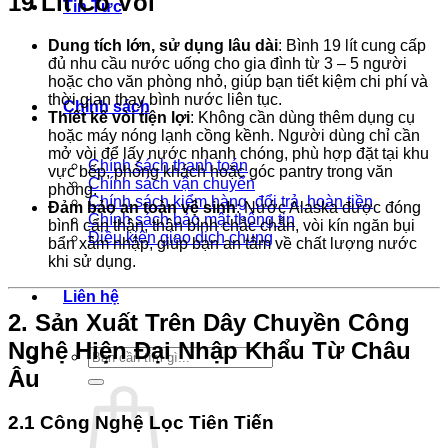
19 Lít Có Vòi
Tin Tức
Dung tích lớn, sử dụng lâu dài
: Bình 19 lít cung cấp
đủ nhu cầu nước uống cho gia đình từ 3 – 5 người
hoặc cho văn phòng nhỏ, giúp bạn tiết kiệm chi phí và
thời gian thay bình nước liên tục.
Chính sách
Thiết kế vòi tiện lợi
: Không cần dùng thêm dụng cụ
hoặc máy nóng lạnh cồng kềnh. Người dùng chỉ cần
mở vòi để lấy nước nhanh chóng, phù hợp đặt tại khu
Chính sách thanh toán
vực bếp, phòng khách hoặc góc pantry trong văn
Chính sách vận chuyển
phòng.
Chính sách kiểm hàng, đổi trả, hoàn tiền
Đảm bảo an toàn vệ sinh
: Nước Alaska được đóng
Chính sách bảo mật thông tin
bình cẩn thận, thân bình chắc chắn, vòi kín ngăn bụi
Điều kiện giao dịch chung
bẩn xâm nhập, giúp bạn an tâm về chất lượng nước
khi sử dụng.
Liên hệ
2. Sản Xuất Trên Dây Chuyền Công
Nghệ Hiện Đại Nhập Khẩu Từ Châu
Tìm
kiếm:
Âu
2.1 Công Nghệ Lọc Tiên Tiến