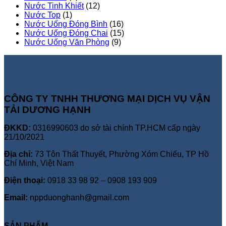
Nước Tinh Khiết
(12)
Nước Top
(1)
Nước Uống Đóng Bình
(16)
Nước Uống Đóng Chai
(15)
Nước Uống Văn Phòng
(9)
CÔNG TY TNHH THƯƠNG MẠI DỊCH VỤ VẬN
TẢI DƯƠNG HẠNH
ĐKKD:
0316990603 do sở tài chính TP.HCM cấp ngày
21/10/2021
Địa chỉ:
73 Tôn Thất Thuyết, Phường Xóm Chiếu, TP Hồ
Chí Minh, Việt Nam
Điện thoại:
0918 33 98 92 – 0908 193 909
Email:
nppduonghanh@gmail.com
SẢN PHẨM