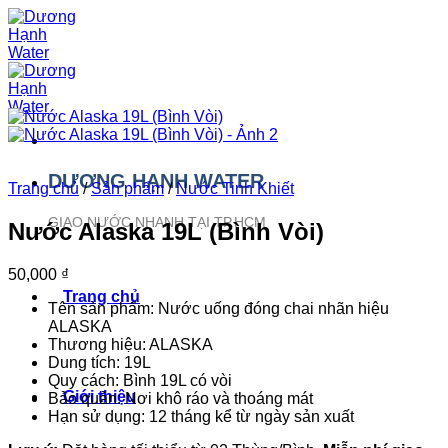
Bỏ
qua
nội
dung
DƯƠNG HẠNH WATER
Trang chủ
/
Sản phẩm
/
Nước Tinh Khiết
GIAO NƯỚC NHANH TẠI TP.HCM
Nước Alaska 19L (Bình Vòi)
50,000
₫
Trang chủ
Tên sản phẩm: Nước uống đóng chai nhãn hiệu
ALASKA
Thương hiệu: ALASKA
Dung tích: 19L
Quy cách: Bình 19L có vòi
Giới thiệu
Bảo quản: Nơi khô ráo và thoáng mát
Hạn sử dụng: 12 tháng kể từ ngày sản xuất