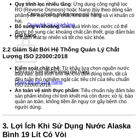
Quy trình lọc nhiều tầng
: Ứng dụng công nghệ lọc
RO (Reverse Osmosis) hoặc Nano (tùy theo dòng sản
Chưa có sản phẩm trong giỏ hàng.
phẩm) để loại bỏ tạp chất, kim loại nặng và vi khuẩn có
hại.
Quay trở lại cửa hàng
Bổ sung vi khoáng
: Sau quá trình lọc, nước có thể
được bổ sung các khoáng chất cần thiết, giúp đảm bảo
Giỏ hàng
vị thanh mát tự nhiên và tốt cho sức khỏe.
2.2 Giám Sát Bởi Hệ Thống Quản Lý Chất
Lượng ISO 22000:2018
Kiểm soát chặt chẽ
: Từ khâu lựa chọn nguồn nước
Chưa có sản phẩm trong giỏ hàng.
đầu vào, quá trình tinh lọc cho đến đóng bình, tất cả
đều tuân thủ nghiêm ngặt các tiêu chí của tiêu chuẩn
Quay trở lại cửa hàng
ISO 22000:2018.
An toàn vệ sinh thực phẩm
: Tiêu chuẩn này đảm bảo
sản phẩm không chỉ tinh khiết mà còn được xử lý, bảo
quản an toàn, không tiềm ẩn nguy cơ gây bệnh cho
người dùng.
3. Lợi Ích Khi Sử Dụng Nước Alaska
Bình 19 Lít Có Vòi