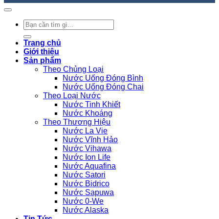
Tìm
kiếm:
Trang chủ
Giới thiệu
Sản phẩm
Theo Chủng Loại
Nước Uống Đóng Bình
Nước Uống Đóng Chai
Theo Loại Nước
Nước Tinh Khiết
Nước Khoáng
Theo Thương Hiệu
Nước La Vie
Nước Vĩnh Hảo
Nước Vihawa
Nước Ion Life
Nước Aquafina
Nước Satori
Nước Bidrico
Nước Sapuwa
Nước 0-We
Nước Alaska
Tin Tức