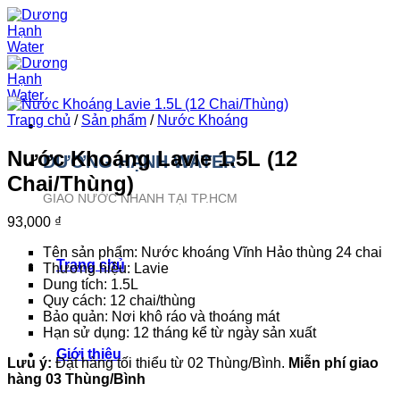
Bỏ
qua
nội
dung
Trang chủ
/
Sản phẩm
/
Nước Khoáng
Nước Khoáng Lavie 1.5L (12
DƯƠNG HẠNH WATER
Chai/Thùng)
GIAO NƯỚC NHANH TẠI TP.HCM
93,000
₫
Tên sản phẩm: Nước khoáng Vĩnh Hảo thùng 24 chai
Trang chủ
Thương hiệu: Lavie
Dung tích: 1.5L
Quy cách: 12 chai/thùng
Bảo quản: Nơi khô ráo và thoáng mát
Hạn sử dụng: 12 tháng kể từ ngày sản xuất
Giới thiệu
Lưu ý:
Đặt hàng tối thiểu từ 02 Thùng/Bình.
Miễn phí giao
hàng 03 Thùng/Bình