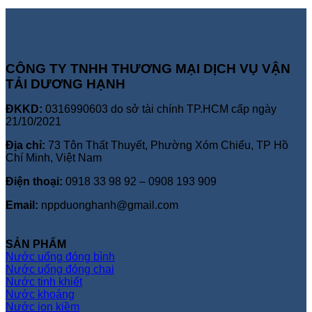
CÔNG TY TNHH THƯƠNG MẠI DỊCH VỤ VẬN
TẢI DƯƠNG HẠNH
ĐKKD:
0316990603 do sở tài chính TP.HCM cấp ngày
21/10/2021
Địa chỉ:
73 Tôn Thất Thuyết, Phường Xóm Chiếu, TP Hồ
Chí Minh, Việt Nam
Điện thoại:
0918 33 98 92 – 0908 193 909
Email:
nppduonghanh@gmail.com
SẢN PHẨM
Nước uống đóng bình
Nước uống đóng chai
Nước tinh khiết
Nước khoáng
Nước ion kiềm