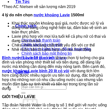
Tin Tức
*Theo AC Nielsen về sản lượng năm 2019
4 lý do nên chọn
nước khoáng Lavie
1500ml
Khai thác nguồn khoáng quý giá, nước được xử lý và
Chính sách
đóng chai bằng công nghệ hiện tại, đảm bảo vệ sinh an
toàn thực phẩm.
Lavie phù hợp với mọi lứa tuổi kể cả phụ nữ có thai và
Chính sách thanh toán
đang cho con bú
Chính sách vận chuyển
Chứa nhiều khoáng chất thiết yếu đối với cơ thể
Chính sách kiểm hàng, đổi trả, hoàn tiền
Nhỏ nhắn, tiện lợi, phù hợp với mọi hoạt động
Chính sách bảo mật thông tin
Bình nước Lavie 19 lít có vòi
là lựa chọn lý tưởng cho gia
Điều kiện giao dịch chung
đình và văn phòng nhờ thiết kế vòi tiện dụng, dễ dàng lấy
nước mà không cần dùng đến máy nóng lạnh. Bên cạnh đó,
nước khoáng Lavie bình 20 lít có vòi
với dung tích lớn
Liên hệ
hơn cũng được nhiều người ưu tiên sử dụng, đặc biệt phù
hợp cho những nơi có nhu cầu uống nước cao nhưng vẫn
muốn đảm bảo sự tinh khiết và tiện lợi trong từng lần sử
Tìm
dụng.
kiếm:
GIỚI THIỆU LAVIE
Tập đoàn Nestlé Water là công ty số 1 thế giới về nước uống