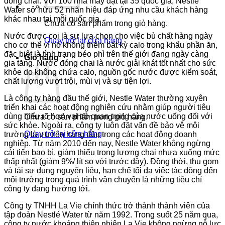
đóng chai. Với 100 nhà máy đặt tại 35 quốc gia, Nestlé
Water sở hữu 52 nhãn hiệu đáp ứng nhu cầu khách hàng
khác nhau tại mỗi quốc gia.
Chưa có sản phẩm trong giỏ hàng.
Nước được coi là sự lựa chọn cho việc bù chất hàng ngày
Quay trở lại cửa hàng
cho cơ thể vì nó không thêm bất kỳ calo trong khẩu phần ăn,
đặc biệt là tình trạng béo phì trên thế giới đang ngày càng
Giỏ hàng
gia tăng. Nước đóng chai là nước giải khát tốt nhất cho sức
khỏe do không chứa calo, nguồn gốc nước được kiểm soát,
chất lượng vượt trội, mùi vị và sự tiện lợi.
Là công ty hàng đầu thế giới, Nestle Water thường xuyên
triển khai các hoạt động nghiên cứu nhằm giúp người tiêu
dùng hiểu rõ hơn vai trò quan trọng của nước uống đối với
Chưa có sản phẩm trong giỏ hàng.
sức khỏe. Ngoài ra, công ty luôn đặt vấn đề bảo vệ môi
Quay trở lại cửa hàng
trường là ưu tiên hàng đầu trong các hoạt động doanh
nghiệp. Từ năm 2010 đến nay, Nestle Water không ngừng
cải tiến bao bì, giảm thiểu trọng lượng chai nhựa xuống mức
thấp nhất (giảm 9%/ lít so với trước đây). Đồng thời, thu gom
và tái sự dụng nguyên liệu, hạn chế tối đa việc tác động đến
môi trường trong quá trình vận chuyển là những tiêu chí
công ty đang hướng tới.
Công ty TNHH La Vie chính thức trở thành thành viên của
tập đoàn Nestlé Water từ năm 1992. Trong suốt 25 năm qua,
công ty nước khoáng thiên nhiên La Vie không ngừng nỗ lực