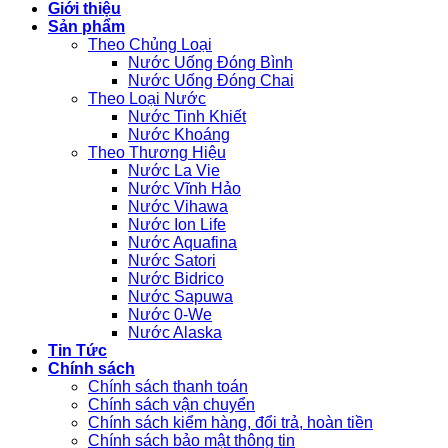
Giới thiệu
Sản phẩm
Theo Chủng Loại
Nước Uống Đóng Bình
Nước Uống Đóng Chai
Theo Loại Nước
Nước Tinh Khiết
Nước Khoáng
Theo Thương Hiệu
Nước La Vie
Nước Vĩnh Hảo
Nước Vihawa
Nước Ion Life
Nước Aquafina
Nước Satori
Nước Bidrico
Nước Sapuwa
Nước 0-We
Nước Alaska
Tin Tức
Chính sách
Chính sách thanh toán
Chính sách vận chuyển
Chính sách kiểm hàng, đổi trả, hoàn tiền
Chính sách bảo mật thông tin