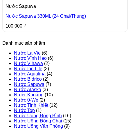
Nước Sapuwa
Nước Sapuwa 330ML (24 Chai/Thùng)
100,000
₫
Danh mục sản phẩm
Nước La Vie
(6)
Nước Vĩnh Hảo
(6)
Nước Vihawa
(2)
Nước Ion Life
(3)
Nước Aquafina
(4)
Nước Bidrico
(2)
Nước Sapuwa
(7)
Nước Alaska
(3)
Nước Khoáng
(10)
Nước 0-We
(2)
Nước Tinh Khiết
(12)
Nước Top
(1)
Nước Uống Đóng Bình
(16)
Nước Uống Đóng Chai
(15)
Nước Uống Văn Phòng
(9)