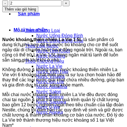
Nước
Khoáng
Thêm vào giỏ hàng
Lavie
Sản phẩm
1.5L
(12
Chai/Thùng)
Mô tả sản phẩm
Theo Chủng Loại
số
Nước Uống Đóng Bình
lượng
Nước khoáng thiên nhiên La Vie 1.5L
là sản phẩm có
Nước Uống Đóng Chai
dung tích phù hợp để bù nước bù khoáng cho cơ thể suốt
Theo Loại Nước
ngày dài di chuyển hoặc hoạt động ngoài trời. Ngoài ra, bạn
Nước Tinh Khiết
cũng có thể trữ La Vie 1.5L trong ngăn mát tủ lạnh để luôn
Nước Khoáng
sẵn sàng giải khát khi ở nhà.
Theo Thương Hiệu
Nước La Vie
Không đường & không calo, nước khoáng thiên nhiên La
Nước Vĩnh Hảo
Vie với 6 khoáng chất thiết yếu là sự lựa chọn hoàn hảo để
Nước Vihawa
thay thế các loại nước giải khát chứa nhiều đường, giúp bạn
Nước Ion Life
và gia đình duy trì cuộc sống khỏe mạnh.
Nước Aquafina
Nước Satori
Mỗi chai nước khoáng thiên nhiên La Vie đều được đóng
Nước Bidrico
chai tại nguồn & phải trải qua quá trình quản lý chất lượng
Nước Sapuwa
bao gồm 12 bước nghiêm ngặt theo tiêu chuẩn của tập đoàn
Nước 0-We
Nestle, chúng tôi đảm bảo các quy định vệ sinh và giữ được
Nước Alaska
chất lượng & thành phần khoáng cơ bản của nước. Đó lý do
La Vie trở thành thương hiệu nước khoáng số 1 tại Việt
Nam*